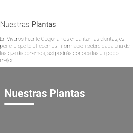
Nuestras
Plantas
En Viveros Fuente Obejuna nos encantan las plantas, es
por ello que te ofrecemos información sobre cada una de
las que disponemos, así podrás conocerlas un poco
mejor.
Nuestras Plantas
En Viveros Fuente Obejuna disponemos de una amplísima
variedad de plantas de temporada.
Las plantas de temporada son en su mayoría plantas de flor y