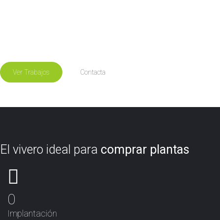
Nuestro asesoramiento y servicio personalizado
Nuestra variedad ilimitada de especies
Nuestros recursos humanos y materiales
Ver Trabajos
Contacta
El vivero ideal para
comprar plantas
0
Implantación